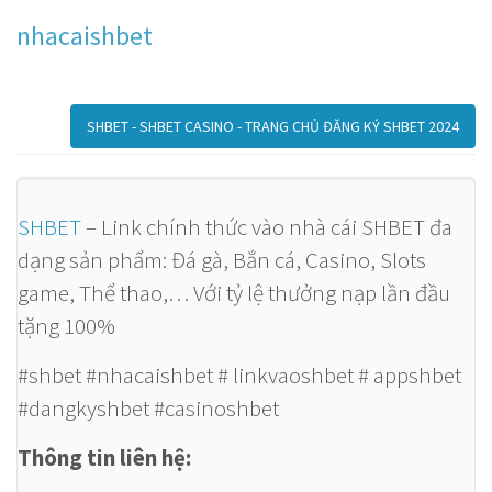
nhacaishbet
SHBET - SHBET CASINO - TRANG CHỦ ĐĂNG KÝ SHBET 2024
SHBET
– Link chính thức vào nhà cái SHBET đa
dạng sản phẩm: Đá gà, Bắn cá, Casino, Slots
game, Thể thao,… Với tỷ lệ thưởng nạp lần đầu
tặng 100%
#shbet #nhacaishbet # linkvaoshbet # appshbet
#dangkyshbet #casinoshbet
Thông tin liên hệ: